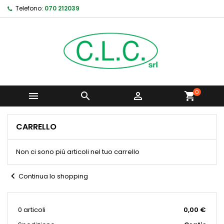
Telefono:
070 212039
0



shopping_cart
CARRELLO
Non ci sono più articoli nel tuo carrello
chevron_left
Continua lo shopping
0 articoli
0,00 €