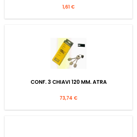
Prezzo
1,61 €
CONF. 3 CHIAVI 120 MM. ATRA
Prezzo
73,74 €