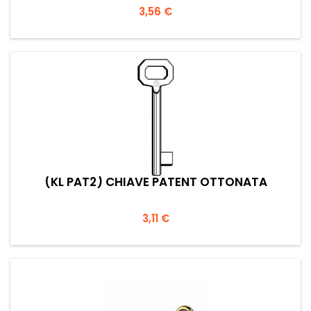
Prezzo
3,56 €
(KL PAT2) CHIAVE PATENT OTTONATA
Prezzo
3,11 €