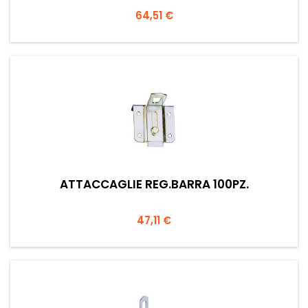
Prezzo
64,51 €
ATTACCAGLIE REG.BARRA 100PZ.
Prezzo
47,11 €