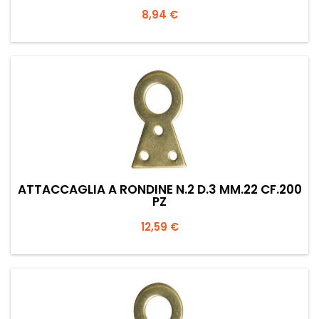
Prezzo
8,94 €
ATTACCAGLIA A RONDINE N.2 D.3 MM.22 CF.200
PZ
Prezzo
12,59 €