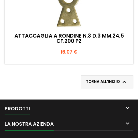
ATTACCAGLIA A RONDINE N.3 D.3 MM.24,5
CF.200 PZ
Prezzo
16,07 €

TORNA ALL'INIZIO

PRODOTTI

LA NOSTRA AZIENDA