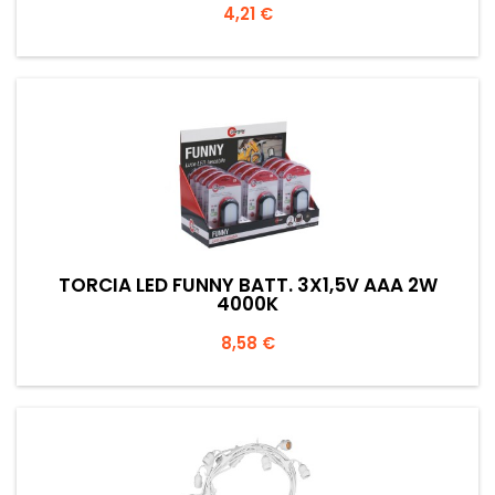
Prezzo
4,21 €
TORCIA LED FUNNY BATT. 3X1,5V AAA 2W
4000K
Prezzo
8,58 €