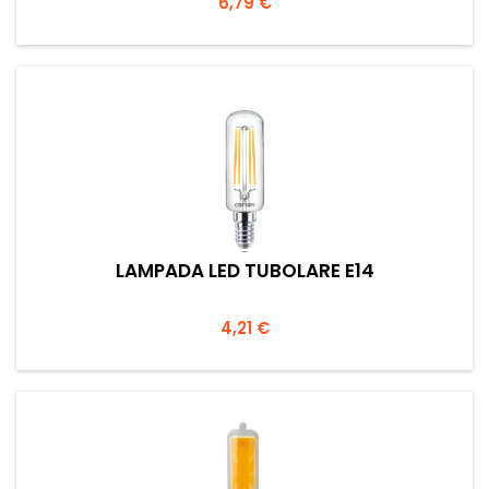
Prezzo
6,79 €
LAMPADA LED TUBOLARE E14
Prezzo
4,21 €