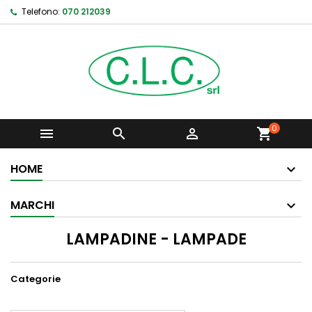
Telefono:
070 212039
0



shopping_cart
HOME
MARCHI
LAMPADINE - LAMPADE
Categorie