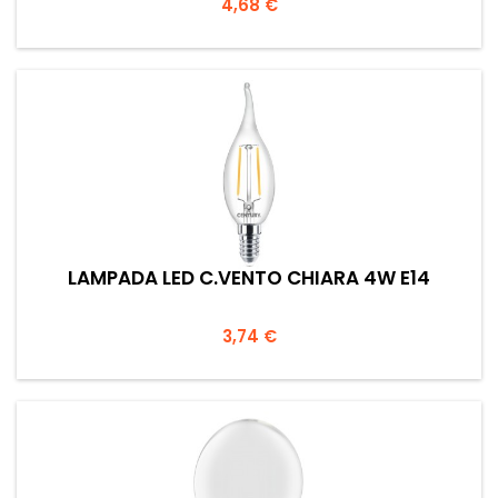
Prezzo
4,68 €
LAMPADA LED C.VENTO CHIARA 4W E14
Prezzo
3,74 €