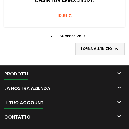
CHAIN LUB AERO. 250ML.
Prezzo
10,19 €
1
2
Successivo


TORNA ALL'INIZIO

PRODOTTI

LA NOSTRA AZIENDA

IL TUO ACCOUNT

CONTATTO