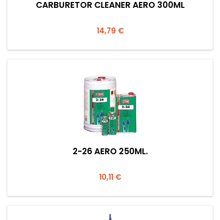
CARBURETOR CLEANER AERO 300ML
Prezzo
14,79 €
2-26 AERO 250ML.
Prezzo
10,11 €