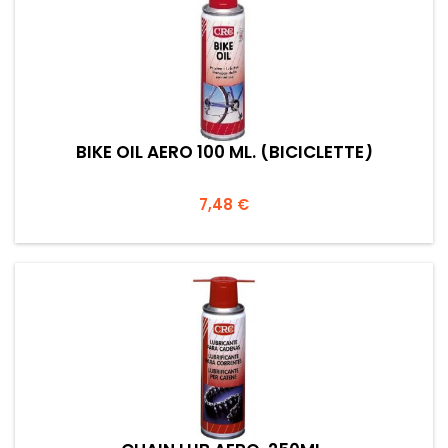
BIKE OIL AERO 100 ML. (BICICLETTE)
Prezzo
7,48 €