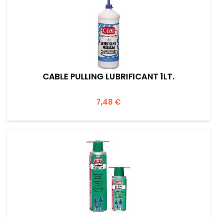
CABLE PULLING LUBRIFICANT 1LT.
Prezzo
7,48 €