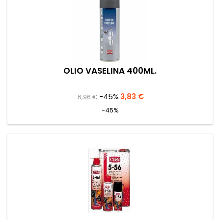
OLIO VASELINA 400ML.
Prezzo
Prezzo
-45%
3,83 €
6,96 €
base
-45%