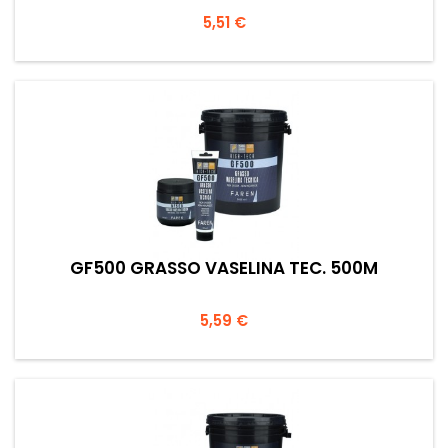
Prezzo
5,51 €
GF500 GRASSO VASELINA TEC. 500M
Prezzo
5,59 €