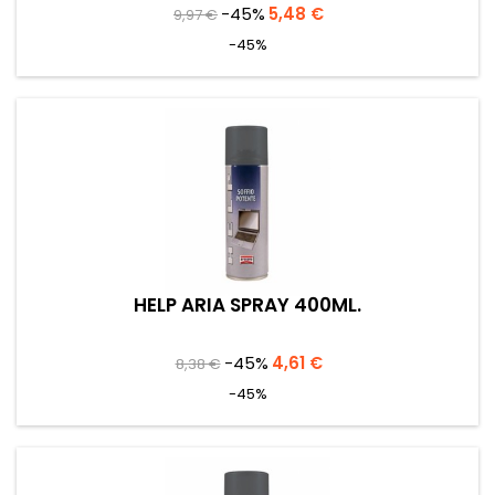
Prezzo
Prezzo
-45%
5,48 €
9,97 €
base
-45%
HELP ARIA SPRAY 400ML.
Prezzo
Prezzo
-45%
4,61 €
8,38 €
base
-45%