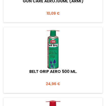
GUN CARE AERO.100ML (ARMI)
Prezzo
10,09 €
BELT GRIP AERO 500 ML.
Prezzo
24,96 €