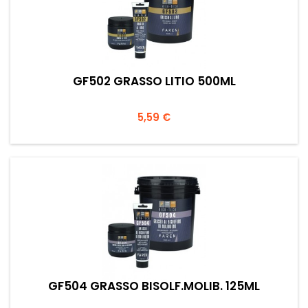
GF502 GRASSO LITIO 500ML
Prezzo
5,59 €
GF504 GRASSO BISOLF.MOLIB. 125ML