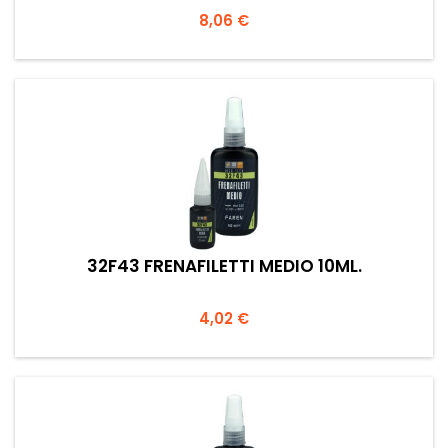
Prezzo
8,06 €
32F43 FRENAFILETTI MEDIO 10ML.
Prezzo
4,02 €