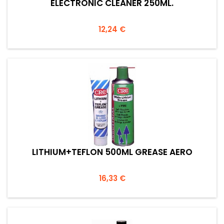
ELECTRONIC CLEANER 250ML.
Prezzo
12,24 €
LITHIUM+TEFLON 500ML GREASE AERO
Prezzo
16,33 €