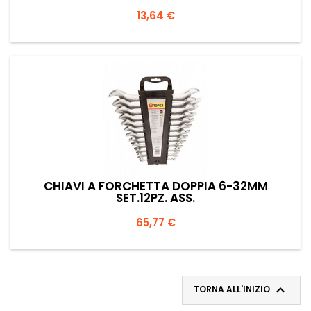
Prezzo
13,64 €
CHIAVI A FORCHETTA DOPPIA 6-32MM
SET.12PZ. ASS.
Prezzo
65,77 €

TORNA ALL'INIZIO