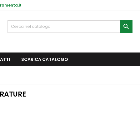
ramenta.it

ATTI
SCARICA CATALOGO
RRATURE