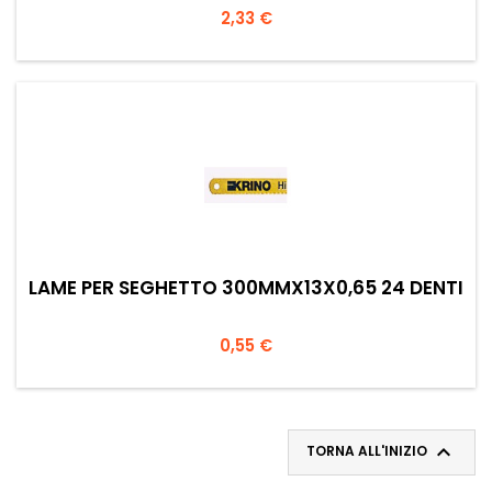
Prezzo
2,33 €
LAME PER SEGHETTO 300MMX13X0,65 24 DENTI
Prezzo
0,55 €

TORNA ALL'INIZIO