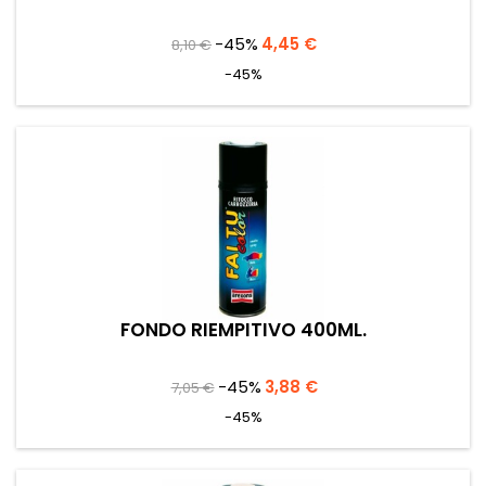
Prezzo
Prezzo
-45%
4,45 €
8,10 €
base
-45%
FONDO RIEMPITIVO 400ML.
Prezzo
Prezzo
-45%
3,88 €
7,05 €
base
-45%