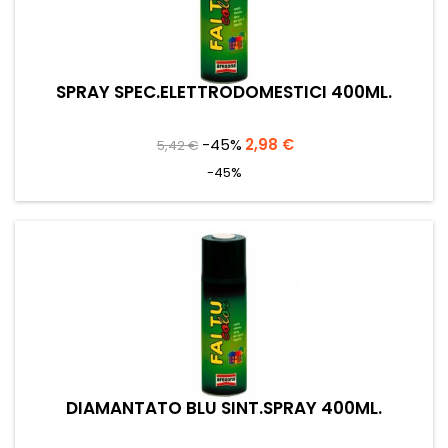
SPRAY SPEC.ELETTRODOMESTICI 400ML.
Prezzo
Prezzo
-45%
2,98 €
5,42 €
base
-45%
DIAMANTATO BLU SINT.SPRAY 400ML.