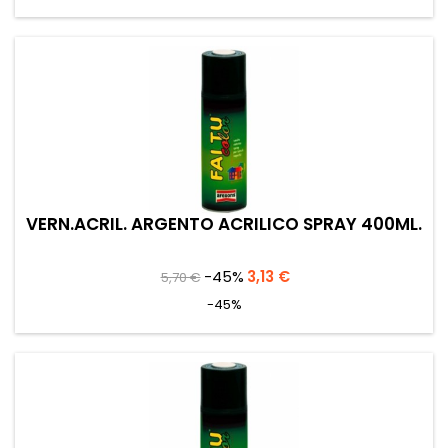
VERN.ACRIL. ARGENTO ACRILICO SPRAY 400ML.
Prezzo
Prezzo
-45%
3,13 €
5,70 €
base
-45%