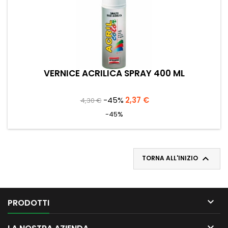
VERNICE ACRILICA SPRAY 400 ML
Prezzo
Prezzo
-45%
2,37 €
4,30 €
base
-45%

TORNA ALL'INIZIO

PRODOTTI
