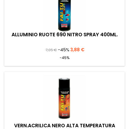
ALLUMINIO RUOTE 690 NITRO SPRAY 400ML.
Prezzo
Prezzo
-45%
3,88 €
7,05 €
base
-45%
VERN.ACRILICA NERO ALTA TEMPERATURA