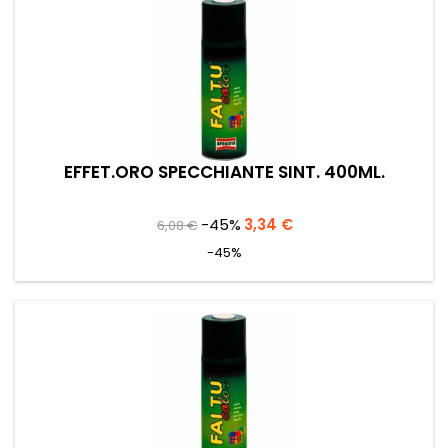
EFFET.ORO SPECCHIANTE SINT. 400ML.
Prezzo
Prezzo
-45%
3,34 €
6,08 €
base
-45%