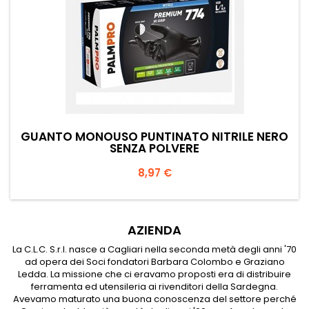
GUANTO MONOUSO PUNTINATO NITRILE NERO
SENZA POLVERE
Prezzo
8,97 €
AZIENDA
La C.L.C. S.r.l. nasce a Cagliari nella seconda metà degli anni '70
ad opera dei Soci fondatori Barbara Colombo e Graziano
Ledda. La missione che ci eravamo proposti era di distribuire
ferramenta ed utensileria ai rivenditori della Sardegna.
Avevamo maturato una buona conoscenza del settore perché