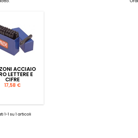
dotto.
Ordi
ZONI ACCIAIO
RO LETTERE E
CIFRE
Prezzo
17,58 €

Anteprima
i 1-1 su 1 articoli