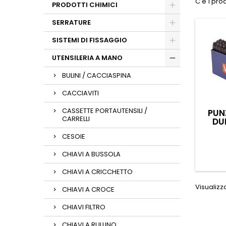
C'è 1 pro
PRODOTTI CHIMICI
SERRATURE
SISTEMI DI FISSAGGIO
UTENSILERIA A MANO
BULINI / CACCIASPINA
CACCIAVITI
CASSETTE PORTAUTENSILI /
PUN
CARRELLI
DU
CESOIE
CHIAVI A BUSSOLA
CHIAVI A CRICCHETTO
Visualizzat
CHIAVI A CROCE
CHIAVI FILTRO
CHIAVI A RULLINO