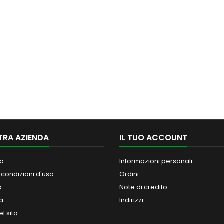
TRA AZIENDA
IL TUO ACCOUNT
a
Informazioni personali
 condizioni d'uso
Ordini
o
Note di credito
ci
Indirizzi
l sito