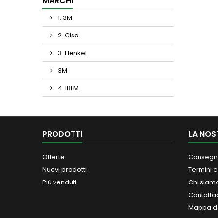
MARCHI
1. 3M
2. Cisa
3. Henkel
3M
4. IBFM
PRODOTTI
LA NOS
Offerte
Consegn
Nuovi prodotti
Termini e
Più venduti
Chi siam
Contatta
Mappa de