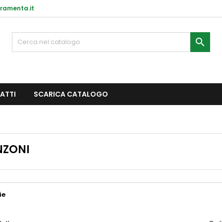
ramenta.it

ATTI
SCARICA CATALOGO
NZONI
ie