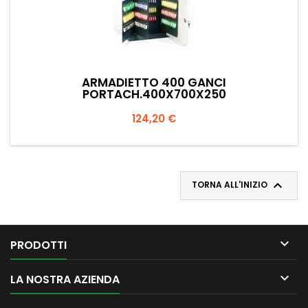
ARMADIETTO 400 GANCI
PORTACH.400X700X250
Prezzo
124,20 €

TORNA ALL'INIZIO

PRODOTTI

LA NOSTRA AZIENDA