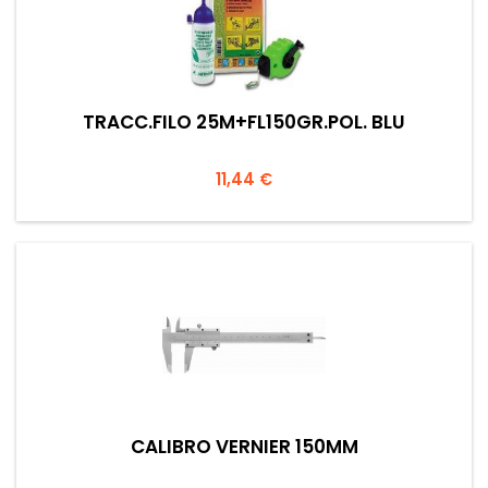
TRACC.FILO 25M+FL150GR.POL. BLU
Prezzo
11,44 €
CALIBRO VERNIER 150MM