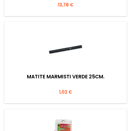
Prezzo
13,78 €
MATITE MARMISTI VERDE 25CM.
Prezzo
1,02 €