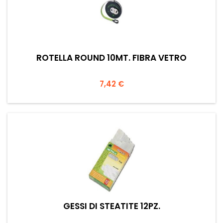
ROTELLA ROUND 10MT. FIBRA VETRO
Prezzo
7,42 €
GESSI DI STEATITE 12PZ.