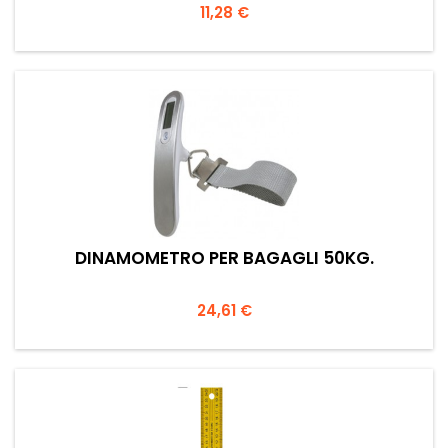
Prezzo
11,28 €
DINAMOMETRO PER BAGAGLI 50KG.
Prezzo
24,61 €