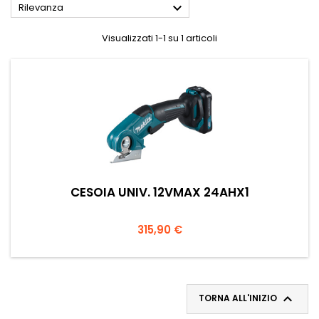

Rilevanza
Visualizzati 1-1 su 1 articoli
CESOIA UNIV. 12VMAX 24AHX1
Prezzo
315,90 €

TORNA ALL'INIZIO