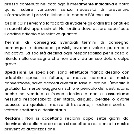
prezzo contenuta nel catalogo è meramente indicativa e potrà
quindi subire variazioni senza necessità di preventiva
informazione. I prezzi di listino si intendono IVA esclusa.
Ordini:
Ci riserviamo la facoltà di evadere gli ordini frazionati ed
in quantitativi approssimati. Nell'ordine deve essere specificato
il codice articolo e le relative quantità.
Termini di consegna:
Eventuali termini di consegna,
comunque e dovunque previsti, avranno valore puramente
indicativo. La società declina ogni responsabilità per il caso di
ritardo nella consegna che non derivi da un suo dolo o colpa
grave.
Spedizioni:
Le spedizioni sono effettuate franco destino con
addebito spese in fattura, a mezzo corriere di nostra
convenzione, salvo accordi diversi in fase di ordine. L'imballo è
gratuito. La merce viaggia a rischio e pericolo del destinatario
anche se venduta a franco destino e non ci assumiamo
nessuna responsabilità per ritardi, disguidi, perdite o avarie
causate da qualsiasi mezzo di trasporto, i reclami contro il
vettore spettano al destinatario.
Reclami:
Non si accettano reclami dopo sette giorni dal
ricevimento della merce e non si accettano resi senza la nostra
preventiva autorizzazione.