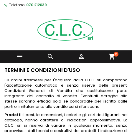
Telefono:
070 212039
0



shopping_cart
TERMINI E CONDIZIONI D'USO
Gli ordini trasmessi per l'acquisto dalla C.L.C. srl comportano
l'accettazione automatica e senza riserve delle presenti
Condizioni Generali di Vendita che costituiscono parte
integrante del contratto di vendita. Eventuali deroghe alle
stesse saranno efficaci solo se concordate per iscritto dalle
parti e limitatamente alle vendite cui si riferiscono.
Prodotti:
I pesi, le dimensioni, i colori e gli altri dati figuranti nel
catalogo, hanno carattere di indicazioni approssimative. La
C.L.C. srl si riserva di variare in qualsiasi momento, senza
preavviso, i dati tecnici o costruttivi dei prodotti. L'indicazione di