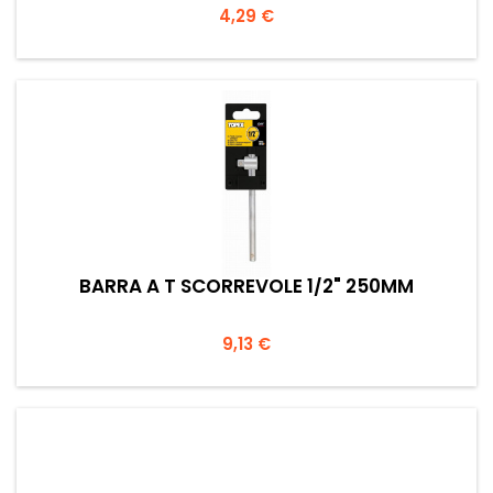
Prezzo
4,29 €
BARRA A T SCORREVOLE 1/2" 250MM
Prezzo
9,13 €