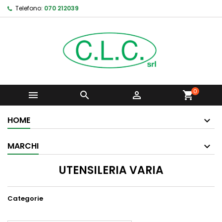
Telefono:
070 212039
0



shopping_cart
HOME
MARCHI
UTENSILERIA VARIA
Categorie