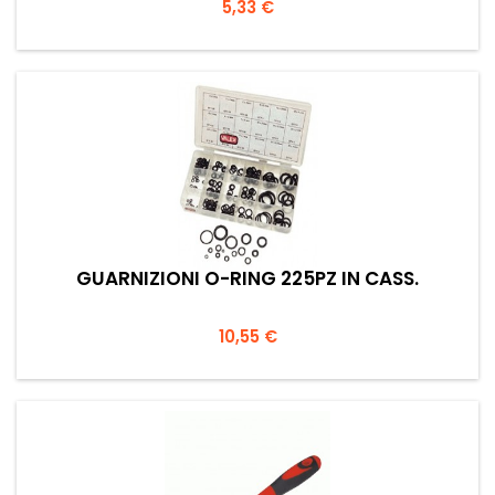
Prezzo
5,33 €
GUARNIZIONI O-RING 225PZ IN CASS.
Prezzo
10,55 €