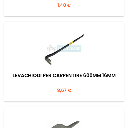
Prezzo
1,40 €
LEVACHIODI PER CARPENTIRE 600MM 16MM
Prezzo
8,67 €