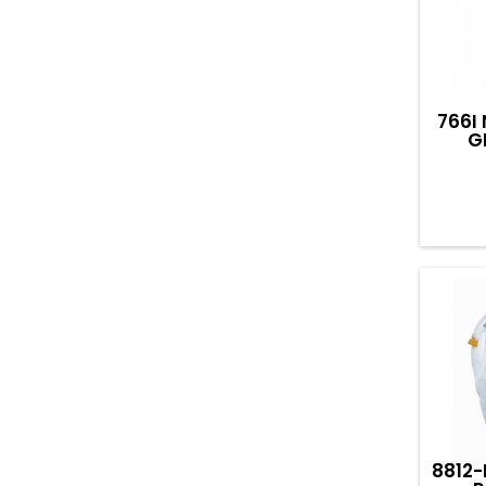
766I
G
8812-