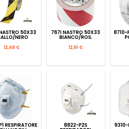
 NASTRO 50X33
767I NASTRO 50X33
8710-
IALLO/NERO
BIANCO/ROS.
P
Prezzo
Prezzo
12,48 €
12,91 €


Anteprima
Anteprima
P1 RESPIRATORE
8822-P2S
9310-