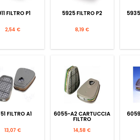
11 FILTRO P1
5925 FILTRO P2
5935
Prezzo
Prezzo
2,54 €
8,19 €


Anteprima
Anteprima
51 FILTRO A1
6055-A2 CARTUCCIA
6059
FILTRO
Prezzo
Prezzo
13,07 €
14,58 €