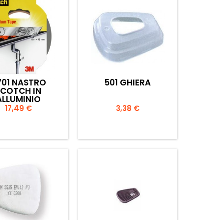
701 NASTRO
501 GHIERA
SCOTCH IN
ALLUMINIO
15MX48MM
Prezzo
Prezzo
17,49 €
3,38 €


Anteprima
Anteprima