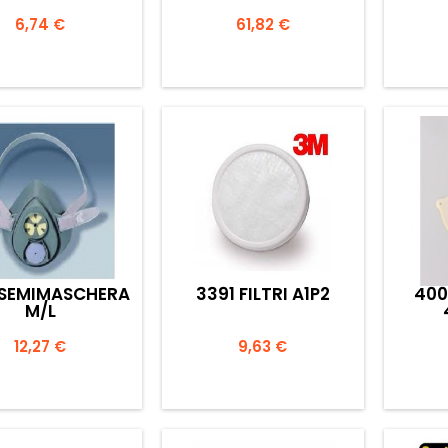
Prezzo
Prezzo
6,74 €
61,82 €


Anteprima
Anteprima
 SEMIMASCHERA
3391 FILTRI A1P2
400
M/L
Prezzo
Prezzo
12,27 €
9,63 €


Anteprima
Anteprima