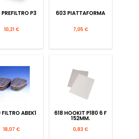
 PREFILTRO P3
603 PIATTAFORMA
Prezzo
Prezzo
10,21 €
7,05 €


Anteprima
Anteprima
 FILTRO ABEK1
618 HOOKIT P180 6 F
152MM.
Prezzo
Prezzo
18,07 €
0,83 €