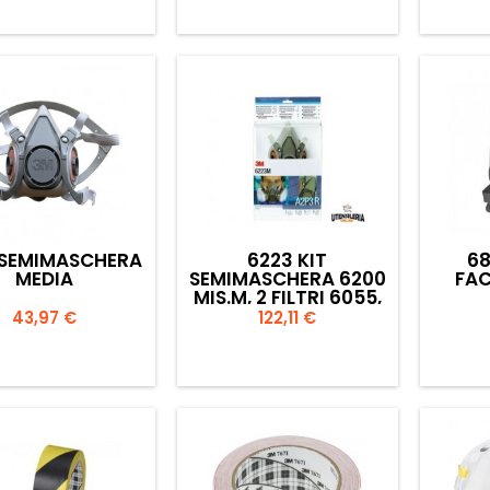


Anteprima
Anteprima
 SEMIMASCHERA
6223 KIT
68
MEDIA
SEMIMASCHERA 6200
FAC
MIS.M, 2 FILTRI 6055,
4 FILTRI 5935, 1
Prezzo
Prezzo
43,97 €
122,11 €
GHIERA 501


Anteprima
Anteprima