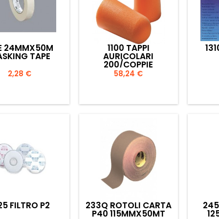
1E 24MMX50M
1100 TAPPI
13
SKING TAPE
AURICOLARI
200/COPPIE
Prezzo
Prezzo
2,28 €
58,24 €


Anteprima
Anteprima
25 FILTRO P2
233Q ROTOLI CARTA
245
P40 115MMX50MT
12