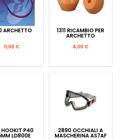
10 ARCHETTO
1311 RICAMBIO PER
ARCHETTO
Prezzo
Prezzo
11,98 €
4,06 €


Anteprima
Anteprima
 HOOKIT P40
2890 OCCHIALI A
5MM LD800E
MASCHERINA AS7AF