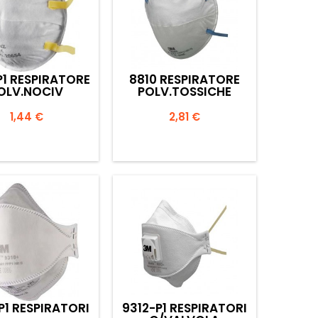
P1 RESPIRATORE
8810 RESPIRATORE
OLV.NOCIV
POLV.TOSSICHE
Prezzo
Prezzo
1,44 €
2,81 €


Anteprima
Anteprima
P1 RESPIRATORI
9312-P1 RESPIRATORI