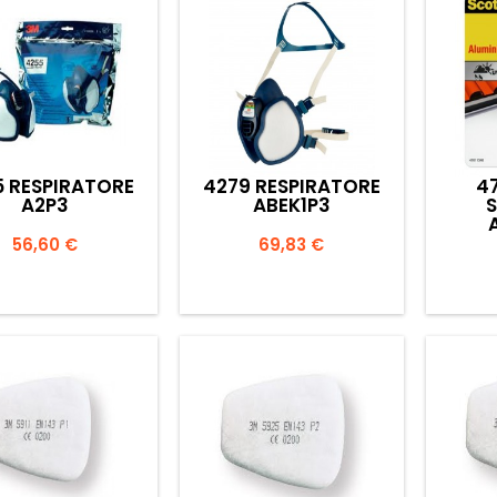
 RESPIRATORE
4279 RESPIRATORE
4
A2P3
ABEK1P3
Prezzo
Prezzo
56,60 €
69,83 €


Anteprima
Anteprima