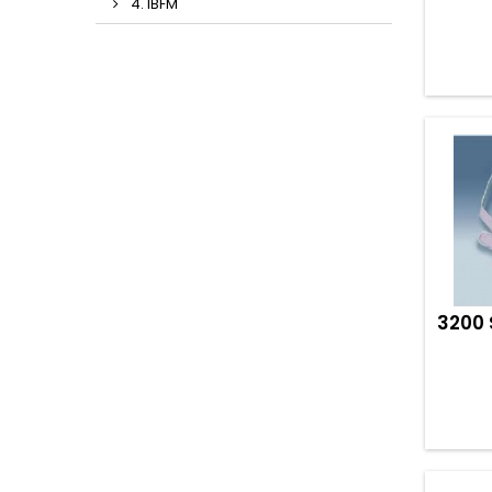
4. IBFM
3200