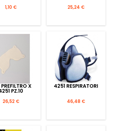
Prezzo
Prezzo
1,10 €
25,24 €


Anteprima
Anteprima
 PREFILTRO X
4251 RESPIRATORI
4251 PZ.10
Prezzo
Prezzo
26,52 €
46,48 €


Anteprima
Anteprima