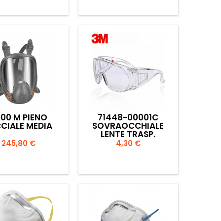


Anteprima
Anteprima
00 M PIENO
71448-00001C
CIALE MEDIA
SOVRAOCCHIALE
LENTE TRASP.
Prezzo
Prezzo
245,80 €
4,30 €


Anteprima
Anteprima