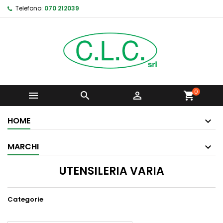
Telefono:
070 212039
0



shopping_cart
HOME
MARCHI
UTENSILERIA VARIA
Categorie