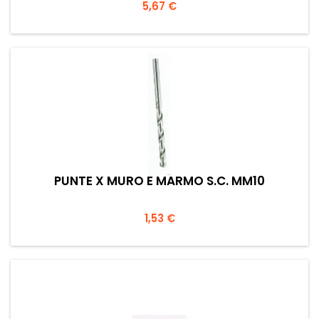
Prezzo
5,67 €
PUNTE X MURO E MARMO S.C. MM10
Prezzo
1,53 €