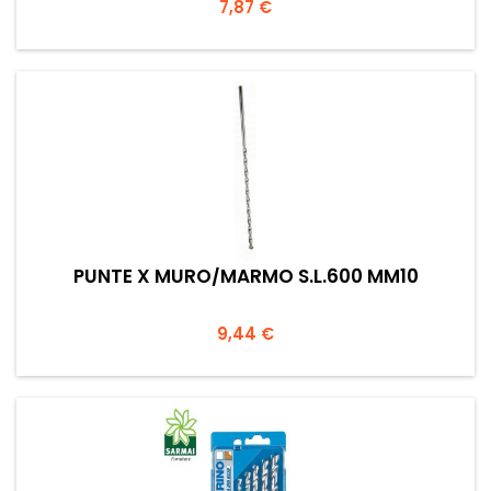
Prezzo
7,87 €
PUNTE X MURO/MARMO S.L.600 MM10
Prezzo
9,44 €