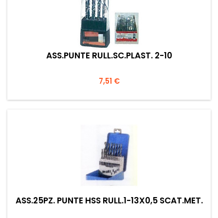
ASS.PUNTE RULL.SC.PLAST. 2-10
Prezzo
7,51 €
ASS.25PZ. PUNTE HSS RULL.1-13X0,5 SCAT.MET.