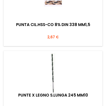
PUNTA CIL.HSS-CO 8% DIN 338 MM1,5
Prezzo
2,67 €
PUNTE X LEGNO S.LUNGA 245 MM10