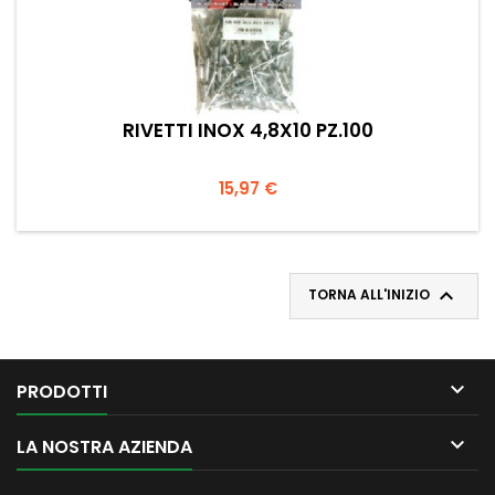
RIVETTI INOX 4,8X10 PZ.100
Prezzo
15,97 €

TORNA ALL'INIZIO

PRODOTTI

LA NOSTRA AZIENDA