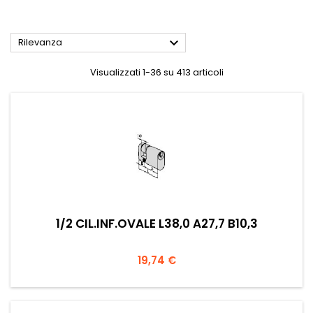

Rilevanza
Visualizzati 1-36 su 413 articoli
1/2 CIL.INF.OVALE L38,0 A27,7 B10,3
Prezzo
19,74 €