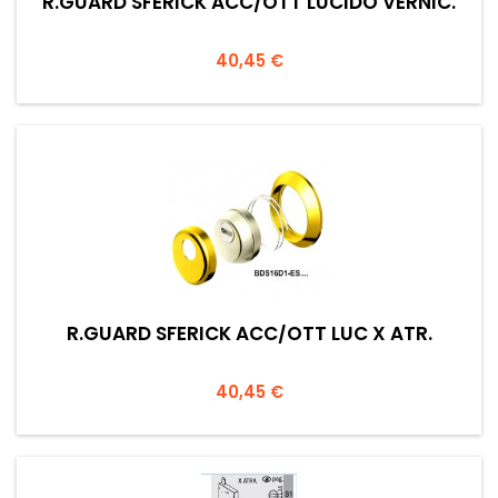
R.GUARD SFERICK ACC/OTT LUCIDO VERNIC.
Prezzo
40,45 €
R.GUARD SFERICK ACC/OTT LUC X ATR.
Prezzo
40,45 €