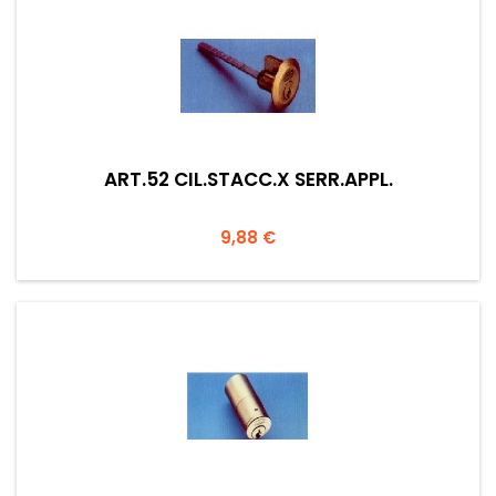
ART.52 CIL.STACC.X SERR.APPL.
Prezzo
9,88 €