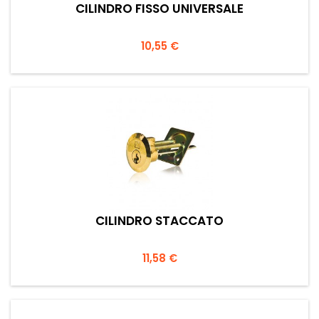
CILINDRO FISSO UNIVERSALE
Prezzo
10,55 €
CILINDRO STACCATO
Prezzo
11,58 €