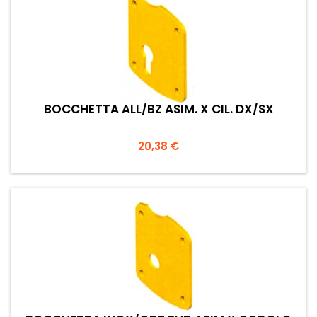
BOCCHETTA ALL/BZ ASIM. X CIL. DX/SX
Prezzo
20,38 €