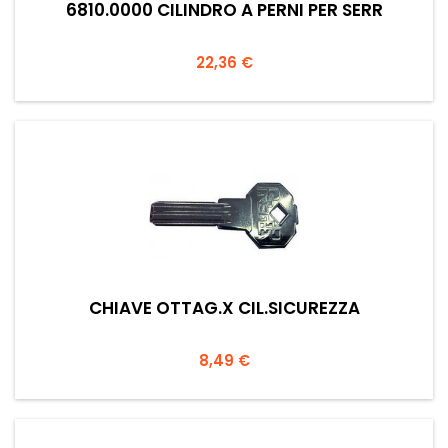
6810.0000 CILINDRO A PERNI PER SERR
Prezzo
22,36 €
CHIAVE OTTAG.X CIL.SICUREZZA
Prezzo
8,49 €