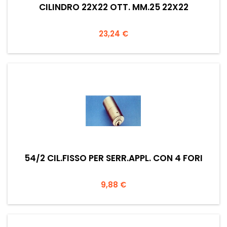
CILINDRO 22X22 OTT. MM.25 22X22
Prezzo
23,24 €
54/2 CIL.FISSO PER SERR.APPL. CON 4 FORI
Prezzo
9,88 €