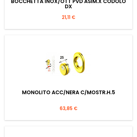
BOCCHETTA INOX/OTT PVD ASIM.X CODOLO
DX
Prezzo
21,11 €
MONOLITO ACC/NERA C/MOSTR.H.5
Prezzo
63,85 €