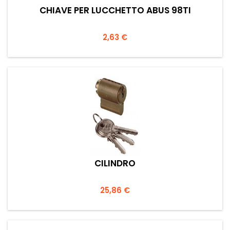
CHIAVE PER LUCCHETTO ABUS 98TI
Prezzo
2,63 €
CILINDRO
Prezzo
25,86 €