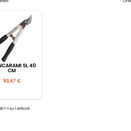
dotto.
Ordi
CARAMI SL 40
CM
Prezzo
93,47 €

Anteprima
i 1-1 su 1 articoli