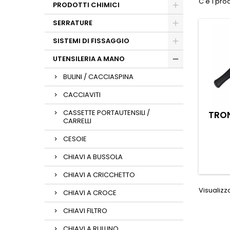
C'è 1 pro
PRODOTTI CHIMICI
SERRATURE
SISTEMI DI FISSAGGIO
UTENSILERIA A MANO
BULINI / CACCIASPINA
CACCIAVITI
CASSETTE PORTAUTENSILI /
TRON
CARRELLI
CESOIE
CHIAVI A BUSSOLA
CHIAVI A CRICCHETTO
Visualizzat
CHIAVI A CROCE
CHIAVI FILTRO
CHIAVI A RULLINO