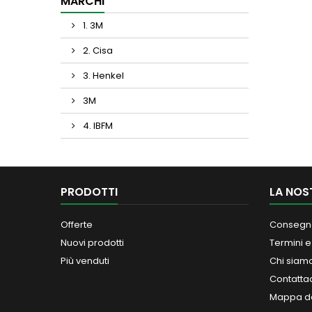
MARCHI
1. 3M
2. Cisa
3. Henkel
3M
4. IBFM
PRODOTTI
LA NOS
Offerte
Consegn
Nuovi prodotti
Termini e
Più venduti
Chi siam
Contatta
Mappa de