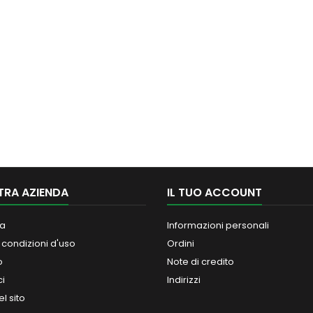
TRA AZIENDA
IL TUO ACCOUNT
a
Informazioni personali
 condizioni d'uso
Ordini
o
Note di credito
ci
Indirizzi
l sito