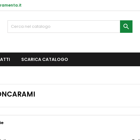
ramenta.it

ATTI
SCARICA CATALOGO
ONCARAMI
ie