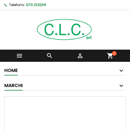
Telefono:
070 212039
0



shopping_cart
HOME
MARCHI