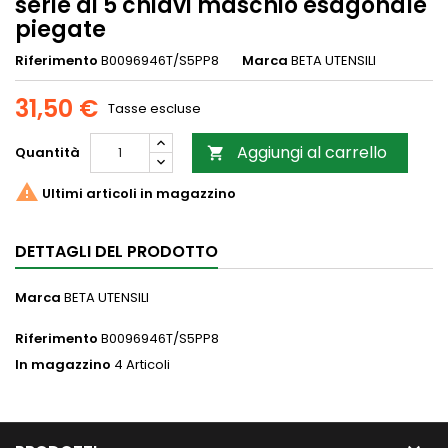
serie di 5 chiavi maschio esagonale
piegate
Riferimento
B0096946T/S5PP8
Marca
BETA UTENSILI
31,50 €
Tasse escluse
Aggiungi al carrello
Quantità


Ultimi articoli in magazzino
DETTAGLI DEL PRODOTTO
Marca
BETA UTENSILI
Riferimento
B0096946T/S5PP8
In magazzino
4 Articoli